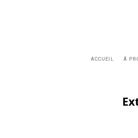
Passer
au
contenu
principal
ACCUEIL
À PR
Ex